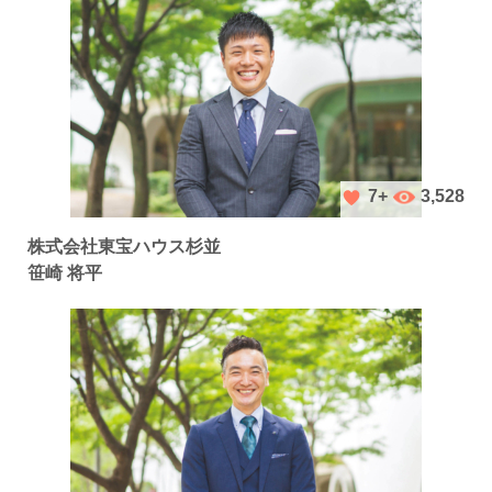
3,528
7+
株式会社東宝ハウス杉並
笹崎 将平