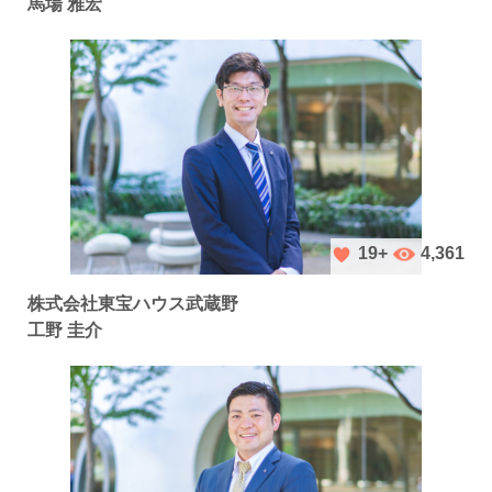
馬場 雅宏
4,361
19+
株式会社東宝ハウス武蔵野
工野 圭介